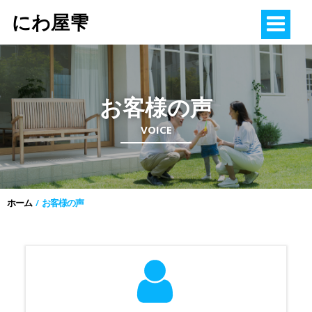
コ
にわ屋雫
ン
テ
ン
ツ
へ
お客様の声
ス
キ
VOICE
ッ
プ
ホーム
お客様の声